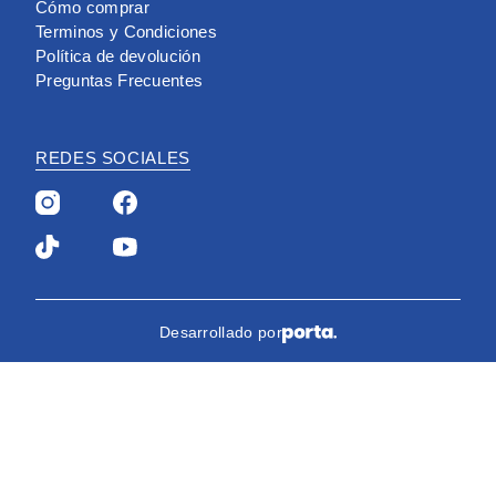
Cómo comprar
máximo
aprendizaje
Terminos y Condiciones
provecho.
y, por
Política de devolución
¡Sigue
supuesto,
Preguntas Frecuentes
leyendo y
deliciosos
despierta
bocaditos y
tu
torta.
REDES SOCIALES
creatividad!
Desarrollado por