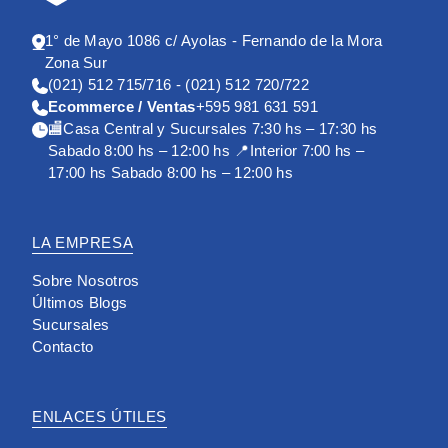
de plotter
la
aniversario
io
se
Smart
herramienta
en la
de
1° de Mayo 1086 c/ Ayolas - Fernando de la Mora
Westman
perfecta
sucursal
ho
Zona Sur
es una
para
de Mariano
(021) 512 715/716 - (021) 512 720/722
excelente
transformar
Roque
Ecommerce / Ventas
+595 981 631 591
opción. En
tus ideas
Alonso!
🏬Casa Central y Sucursales 7:30 hs – 17:30 hs
este blog,
en diseños
Queremos
Sabado 8:00 hs – 12:00 hs 📍Interior 7:00 hs –
exploraremos
impresionantes.
agradecer
sus
En este
17:00 hs Sabado 8:00 hs – 12:00 hs
a todos
principales
blog, te
nuestros
características,
contamos
clientes y
ventajas,
por qué
amigos por
LA EMPRESA
usos y
esta
acompañarnos
consejos
máquina
en este
Sobre Nosotros
de
es una de
viaje, y
Últimos Blogs
mantenimiento
las
qué mejor
Sucursales
para que
mejores
manera de
Contacto
puedas
opciones
celebrarlo
sacarle el
del
que con
máximo
mercado y
una tarde
ENLACES ÚTILES
provecho.
cómo
llena de
sacarle el
creatividad,