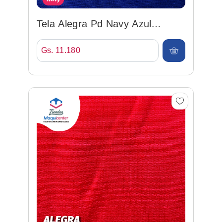
Tela Alegra Pd Navy Azul
Marino 150cm 92%po/8%sp
Gs. 11.180