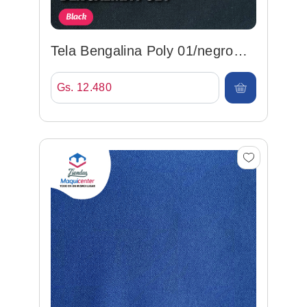
Tela Bengalina Poly 01/negro
147cm 95%pol/5%spx
Gs. 12.480