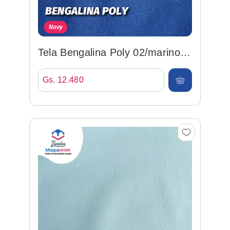
Tela Bengalina Poly 02/marino
147cm 95%pol/5%spx
Gs. 12.480