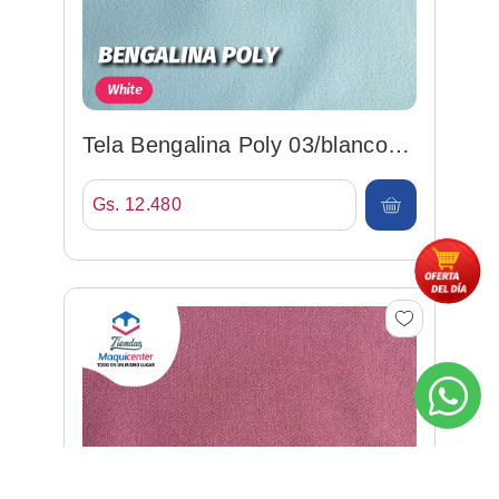
Tela Bengalina Poly 03/blanco
147cm 95%pol/5%spx
Gs. 12.480