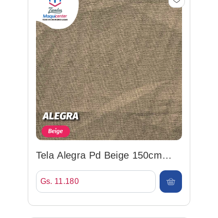
Tela Alegra Pd Beige 150cm
92%po/8%sp (rose Pastel...
Gs. 11.180